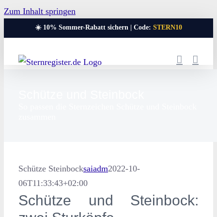
Zum Inhalt springen
☀️ 10% Sommer-Rabatt sichern | Code:
STERN10
Schütze und Steinbock
So passen die Sternzeichen Schütze und Steinbock
zusammen
Schütze Steinbock
saiadm
2022-10-
06T11:33:43+02:00
Schütze und Steinbock: