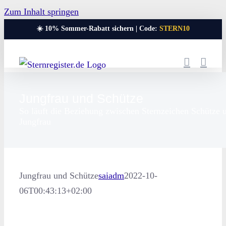
Zum Inhalt springen
☀️ 10% Sommer-Rabatt sichern | Code:
STERN10
Jungfrau und Schütze
So läuft die Beziehung zwischen Sternzeichen Schütze 
Jungfrau
Jungfrau und Schütze
saiadm
2022-10-
06T00:43:13+02:00