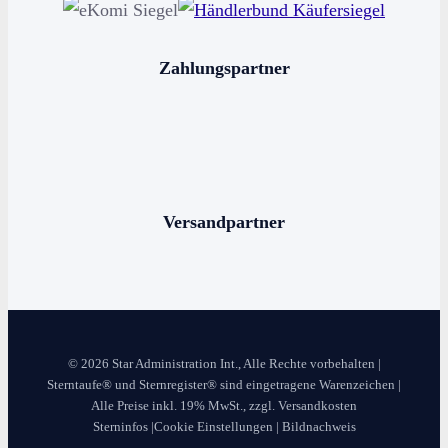
Sternschnuppe kaufen
Sterne schenken
Zahlungspartner
Stern benennen
Die bekanntesten Sternbilder
Die 12 Sternzeichen
Versandpartner
© 2026 Star Administration Int., Alle Rechte vorbehalten |
Sterntaufe® und Sternregister® sind eingetragene Warenzeichen |
Alle Preise inkl. 19% MwSt., zzgl. Versandkosten
Sterninfos
|
Cookie Einstellungen
|
Bildnachweis