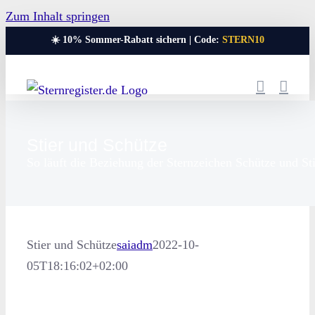
Zum Inhalt springen
☀️ 10% Sommer-Rabatt sichern | Code:
STERN10
Stier und Schütze
So läuft die Beziehung der Sternzeichen Schütze und St
Stier und Schütze
saiadm
2022-10-
05T18:16:02+02:00