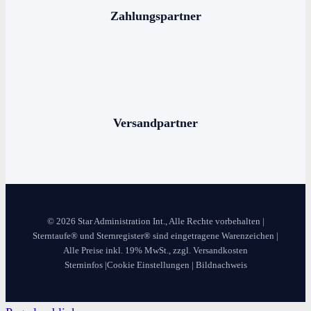
Sterne schenken
Zahlungspartner
Stern benennen
Die bekanntesten Sternbilder
Die 12 Sternzeichen
Versandpartner
© 2026 Star Administration Int., Alle Rechte vorbehalten |
Sterntaufe® und Sternregister® sind eingetragene Warenzeichen |
Alle Preise inkl. 19% MwSt., zzgl. Versandkosten
Sterninfos
|
Cookie Einstellungen
|
Bildnachweis