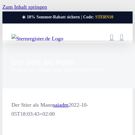
Zum Inhalt springen
☀️ 10% Sommer-Rabatt sichern | Code:
STERN10
Der Stier als Mann
So tickt der Mann vom Sternzeichen Stier
Der Stier als Mann
saiadm
2022-10-
05T18:03:43+02:00