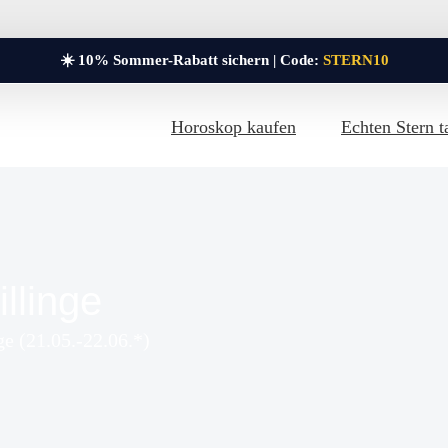
☀️ 10% Sommer-Rabatt sichern | Code:
STERN10
Horoskop kaufen
Echten Stern t
llinge
ge (21.05.-22.06.*)