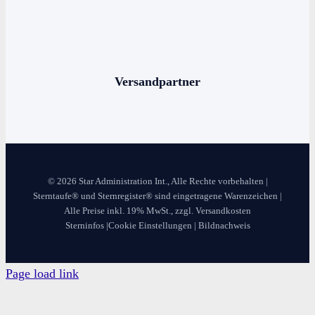
Die bekanntesten Sternbilder
Die 12 Sternzeichen
Versandpartner
© 2026 Star Administration Int., Alle Rechte vorbehalten |
Sterntaufe® und Sternregister® sind eingetragene Warenzeichen |
Alle Preise inkl. 19% MwSt., zzgl. Versandkosten
Sterninfos
|
Cookie Einstellungen
|
Bildnachweis
Page load link