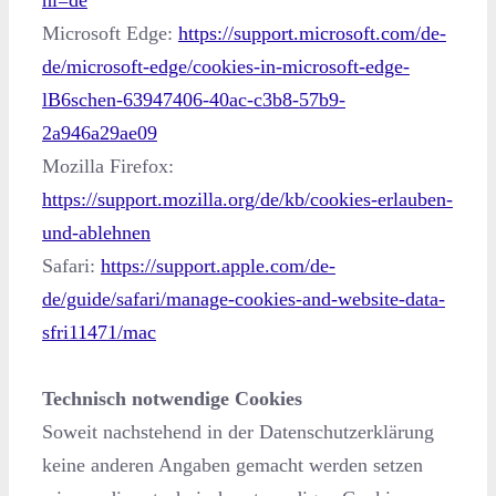
Microsoft Edge:
https://support.microsoft.com/de-
de/microsoft-edge/cookies-in-microsoft-edge-
lB6schen-63947406-40ac-c3b8-57b9-
2a946a29ae09
Mozilla Firefox:
https://support.mozilla.org/de/kb/cookies-erlauben-
und-ablehnen
Safari:
https://support.apple.com/de-
de/guide/safari/manage-cookies-and-website-data-
sfri11471/mac
Technisch notwendige Cookies
Soweit nachstehend in der Datenschutzerklärung
keine anderen Angaben gemacht werden setzen