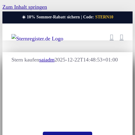
Zum Inhalt springen
☀️ 10% Sommer-Rabatt sichern | Code:
STERN10
Stern kaufen
saiadm
2025-12-22T14:48:53+01:00
Echten Stern kaufen
Sterntaufe® – Das Original
Kaufen Sie einen echten Stern!