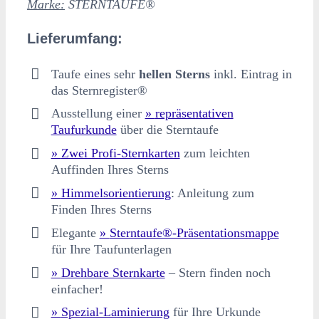
Marke:
STERNTAUFE®
Lieferumfang:
Taufe eines sehr
hellen Sterns
inkl. Eintrag in
das Sternregister®
Ausstellung einer
repräsentativen
Taufurkunde
über die Sterntaufe
Zwei Profi-Sternkarten
zum leichten
Auffinden Ihres Sterns
Himmelsorientierung
: Anleitung zum
Finden Ihres Sterns
Elegante
Sterntaufe®-Präsentationsmappe
für Ihre Taufunterlagen
Drehbare Sternkarte
– Stern finden noch
einfacher!
Spezial-Laminierung
für Ihre Urkunde