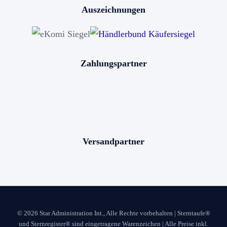
Auszeichnungen
Horoskop kaufen
Sternschnuppe kaufen
Sterne schenken
Zahlungspartner
Stern benennen
Die bekanntesten Sternbilder
Die 12 Sternzeichen
Versandpartner
© 2026 Star Administration Int., Alle Rechte vorbehalten | Sterntaufe®
und Sternregister® sind eingetragene Warenzeichen | Alle Preise inkl.