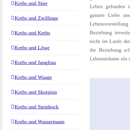
Krebs und Stier
Leben gefunden z
ganzen Liebe und
Krebs und Zwillinge
Lebensvorstellun
Beziehung investie
Krebs und Krebs
nicht im Laufe der
Krebs und Löwe
die Beziehung sch
Lebensträume ein s
Krebs und Jungfrau
Krebs und Waage
Krebs und Skorpion
Krebs und Steinbock
Krebs und Wassermann