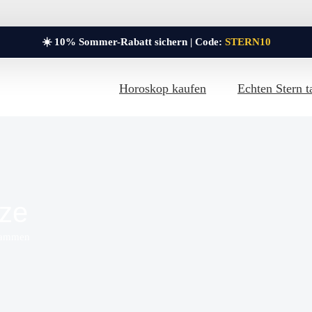
☀️ 10% Sommer-Rabatt sichern | Code:
STERN10
Horoskop kaufen
Echten Stern t
tze
usammen