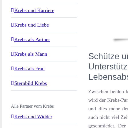
Krebs und Karriere
Krebs und Liebe
Krebs als Partner
Krebs als Mann
Schütze u
Unterstüt
Krebs als Frau
Lebensabs
Sternbild Krebs
Zwischen beiden k
wird der Krebs-Par
Alle Partner vom Krebs
und dies mehr dem
Krebs und Widder
auch nicht viel Ze
geschmiedet. Der 