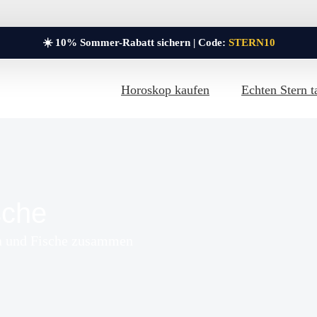
☀️ 10% Sommer-Rabatt sichern | Code:
STERN10
Horoskop kaufen
Echten Stern t
sche
on und Fische zusammen