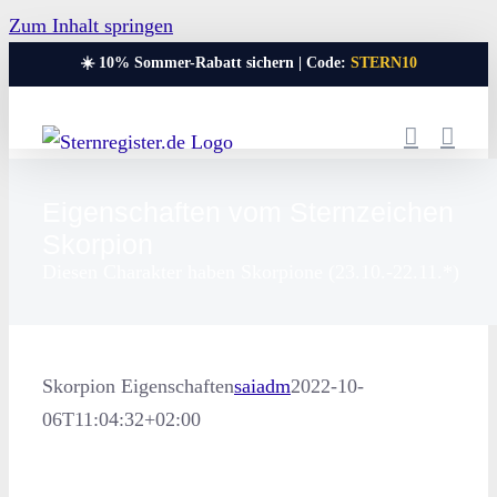
Zum Inhalt springen
☀️ 10% Sommer-Rabatt sichern | Code:
STERN10
Eigenschaften vom Sternzeichen
Skorpion
Diesen Charakter haben Skorpione (23.10.-22.11.*)
Skorpion Eigenschaften
saiadm
2022-10-
06T11:04:32+02:00