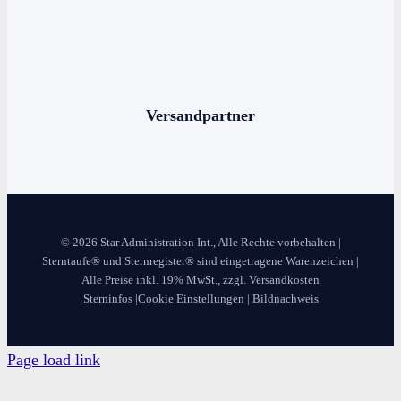
Stern benennen
Die bekanntesten Sternbilder
Die 12 Sternzeichen
Versandpartner
© 2026 Star Administration Int., Alle Rechte vorbehalten |
Sterntaufe® und Sternregister® sind eingetragene Warenzeichen |
Alle Preise inkl. 19% MwSt., zzgl. Versandkosten
Sterninfos
|
Cookie Einstellungen
|
Bildnachweis
Page load link