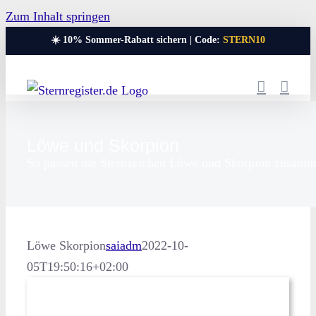
Zum Inhalt springen
☀️ 10% Sommer-Rabatt sichern | Code:
STERN10
Löwe und Skorpion
So passen die Sternzeichen Löwe und Skorpion zusam
Löwe Skorpion
saiadm
2022-10-
05T19:50:16+02:00