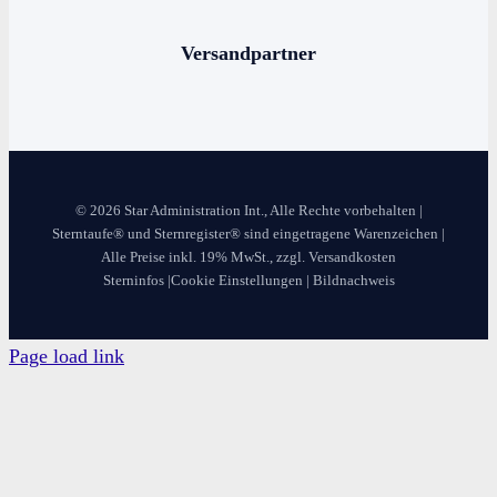
Die 12 Sternzeichen
Versandpartner
© 2026 Star Administration Int., Alle Rechte vorbehalten |
Sterntaufe® und Sternregister® sind eingetragene Warenzeichen |
Alle Preise inkl. 19% MwSt., zzgl. Versandkosten
Sterninfos
|
Cookie Einstellungen
|
Bildnachweis
Page load link