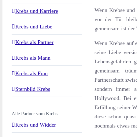
Wenn Krebse und F
Krebs und Karriere
vor der Tür blei
Krebs und Liebe
gemeinsam ist der
Krebs als Partner
Wenn Krebse auf e
seine Liebe versi
Krebs als Mann
Lebensgefährten g
gemeinsam träu
Krebs als Frau
Partnerschaft zwis
Sternbild Krebs
sondern immer a
Hollywood. Bei e
Erfüllung seiner W
Alle Partner vom Krebs
diese schon quasi
Krebs und Widder
nochmals etwas me