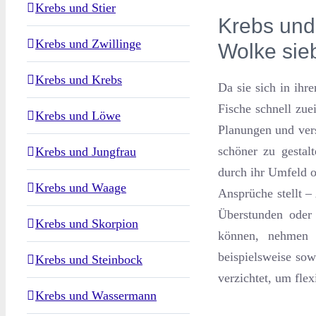
Krebs und Stier
Krebs und
Krebs und Zwillinge
Wolke sie
Krebs und Krebs
Da sie sich in ihr
Fische schnell zue
Krebs und Löwe
Planungen und vers
schöner zu gestal
Krebs und Jungfrau
durch ihr Umfeld o
Krebs und Waage
Ansprüche stellt –
Überstunden oder 
Krebs und Skorpion
können, nehmen
beispielsweise sow
Krebs und Steinbock
verzichtet, um flex
Krebs und Wassermann