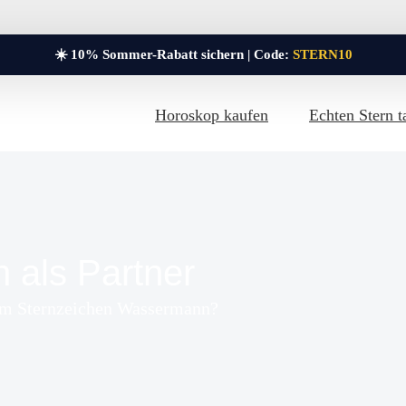
☀️ 10% Sommer-Rabatt sichern | Code:
STERN10
Horoskop kaufen
Echten Stern t
als Partner
um Sternzeichen Wassermann?