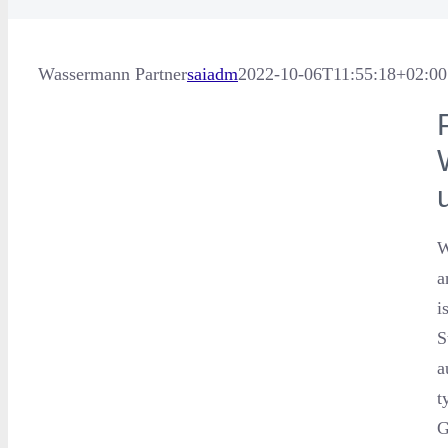
Wassermann Partner
saiadm
2022-10-06T11:55:18+02:00
W
a
i
S
a
t
G