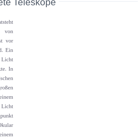
ete Teleskope
steht
n von
st vor
d. Ein
 Licht
te. In
’schen
oßen
 einem
 Licht
punkt
Okular
 einem