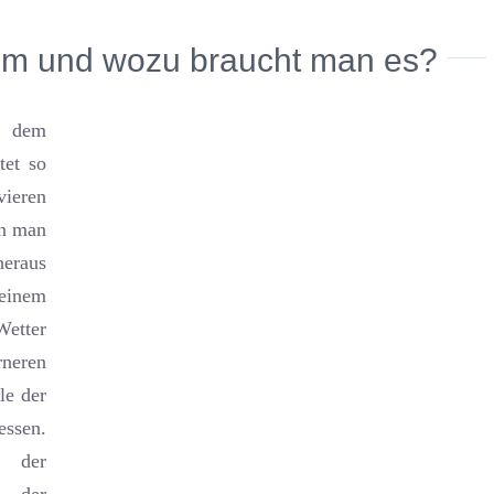
ium und wozu braucht man es?
n dem
tet so
vieren
nn man
eraus
einem
Wetter
neren
le der
sen.
n der