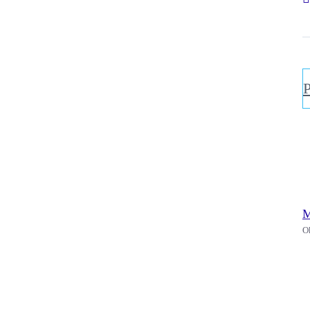
P
M
O