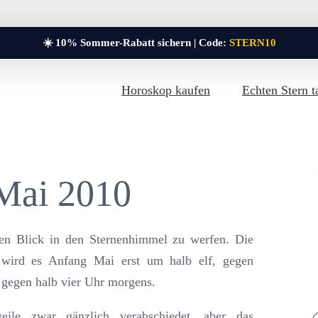
☀️ 10% Sommer-Rabatt sichern | Code:
STERN10
Horoskop kaufen
Echten Stern t
Mai 2010
nen Blick in den Sternenhimmel zu werfen. Die
 wird es Anfang Mai erst um halb elf, gegen
 gegen halb vier Uhr morgens.
weile zwar gänzlich verabschiedet, aber das