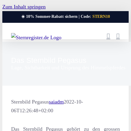
Zum Inhalt springen
☀️ 10% Sommer-Rabatt sichern | Code:
STERN10
Das Sternbild Pegasus
Lage, Sichtbarkeit und Ursprung des Himmelspferdes
Sternbild Pegasus
saiadm
2022-10-
06T12:26:48+02:00
Das Sternbild Pegasus gehört zu den grossen