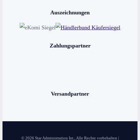
Stern kaufen
Auszeichnungen
Horoskop kaufen
Sternschnuppe kaufen
Sterne schenken
Zahlungspartner
Stern benennen
Die bekanntesten Sternbilder
Die 12 Sternzeichen
Versandpartner
© 2026 Star Administration Int., Alle Rechte vorbehalten |