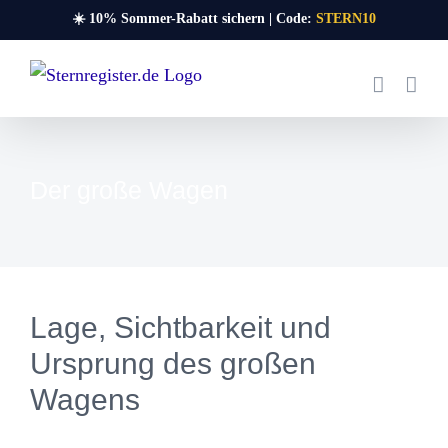
Zum
☀️ 10% Sommer-Rabatt sichern | Code:
STERN10
Inhalt
springen
Der große Wagen
Lage, Sichtbarkeit und
Ursprung des großen
Wagens