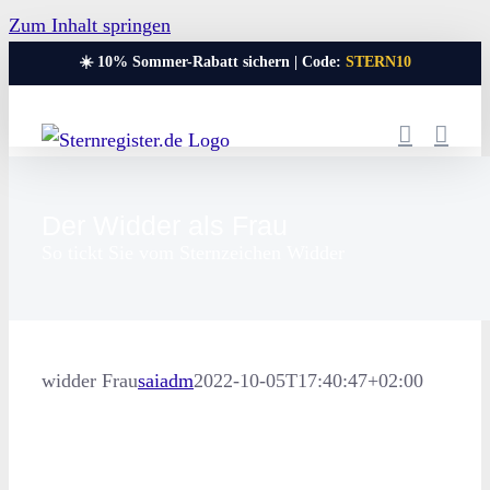
Zum Inhalt springen
☀️ 10% Sommer-Rabatt sichern | Code:
STERN10
Der Widder als Frau
So tickt Sie vom Sternzeichen Widder
widder Frau
saiadm
2022-10-05T17:40:47+02:00