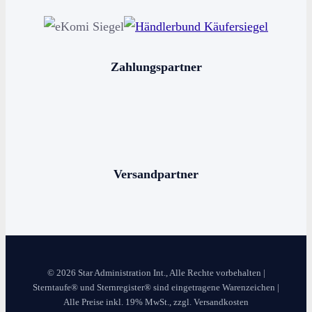
Horoskop kaufen
Sternschnuppe kaufen
Sterne schenken
Zahlungspartner
Stern benennen
Die bekanntesten Sternbilder
Die 12 Sternzeichen
Versandpartner
© 2026 Star Administration Int., Alle Rechte vorbehalten |
Sterntaufe® und Sternregister® sind eingetragene Warenzeichen |
Alle Preise inkl. 19% MwSt., zzgl. Versandkosten