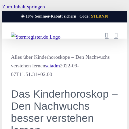
Zum Inhalt springen
☀️ 10% Sommer-Rabatt sichern | Code:
STERN10
Alles über Kinderhoroskope – Den Nachwuchs
verstehen lernen
saiadm
2022-09-
07T11:51:31+02:00
Das Kinderhoroskop –
Den Nachwuchs
besser verstehen