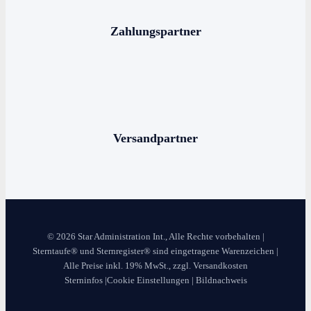
Sterne schenken
Zahlungspartner
Stern benennen
Die bekanntesten Sternbilder
Die 12 Sternzeichen
Versandpartner
© 2026 Star Administration Int., Alle Rechte vorbehalten |
Sterntaufe® und Sternregister® sind eingetragene Warenzeichen |
Alle Preise inkl. 19% MwSt., zzgl. Versandkosten
Sterninfos
|
Cookie Einstellungen
|
Bildnachweis