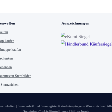
enwelten
Auszeichnungen
kaufen
op kaufen
chnuppe kaufen
 schenken
benennen
kanntesten Sternbilder
 Sternzeichen
 vorbehalten | Sterntaufe® und Sternregister® sind eingetragene Warenzeichen | All
Sterninfos
|
Cookie Einstellungen
|
Bildnachweis